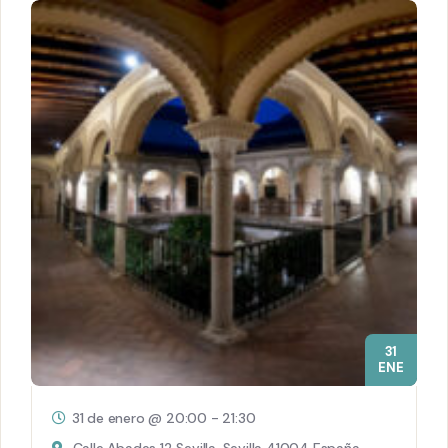
31
ENE
31 de enero @ 20:00
-
21:30