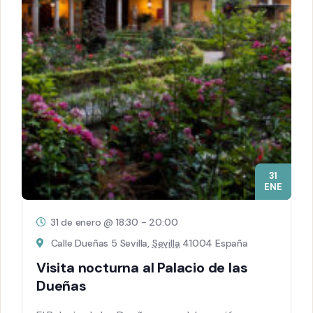
31
ENE
31 de enero @ 18:30
-
20:00
Calle Dueñas 5 Sevilla,
Sevilla
41004 España
Visita nocturna al Palacio de las
Dueñas