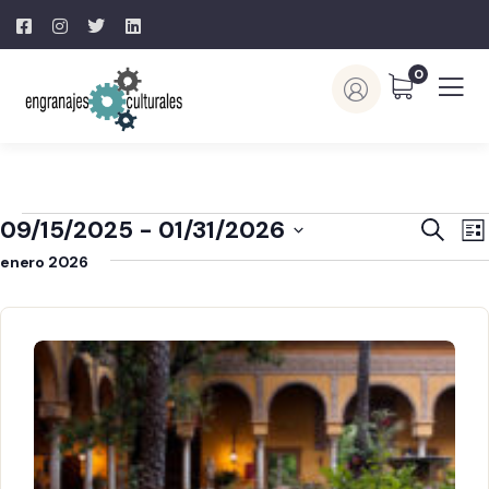
0
Naveg
N
09/15/2025
 - 
01/31/2026
Buscar
Lis
d
de
Selecciona
enero 2026
v
búsq
la
d
y
fecha.
E
vistas
de
Event