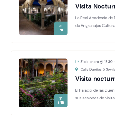
Visita Noctur
La Real Academia de B
de Engranajes Cultura
31
ENE
31 de enero @ 18:30
Calle Dueñas 5 Sevill
Visita noctur
El Palacio de las Due
sus sesiones de visit
31
ENE