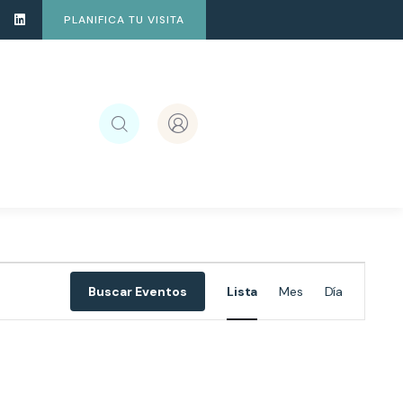
PLANIFICA TU VISITA
Navegació
Buscar Eventos
Lista
Mes
Día
de
vistas
de
Evento