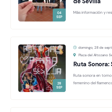
de Sevilla
Más información y re
04
SEP
domingo, 28 de sep
Plaza del Altozano Se
Ruta Sonora: 
Ruta sonora en torno 
femenino del flamenc
28
SEP