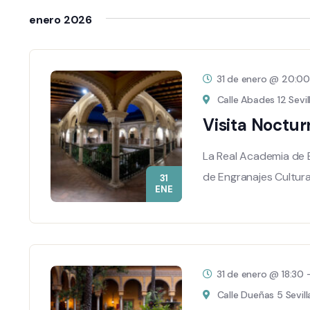
Eventos
la
de
enero 2026
para
fecha.
Eventos
la
palabra
31 de enero @ 20:0
clave.
Calle Abades 12 Sevil
Visita Noctur
La Real Academia de B
de Engranajes Cultura
31
ENE
31 de enero @ 18:30
Calle Dueñas 5 Sevill