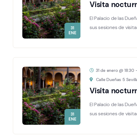
Visita noctur
El Palacio de las Due
sus sesiones de visit
31
ENE
31 de enero @ 18:30
Calle Dueñas 5 Sevill
Visita noctur
El Palacio de las Due
sus sesiones de visit
31
ENE