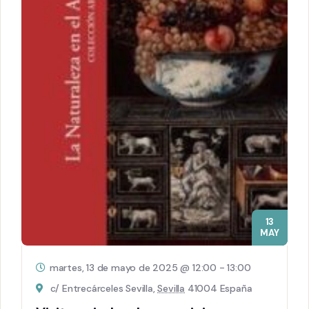
13
MAY
martes, 13 de mayo de 2025 @ 12:00
-
13:00
c/ Entrecárceles Sevilla,
Sevilla
41004 España