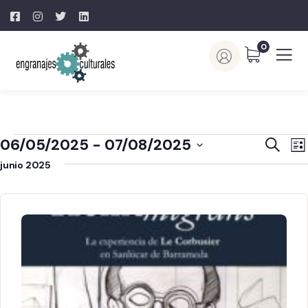
0
Naveg
N
06/05/2025
 - 
07/08/2025
Buscar
Lis
d
de
Selecciona
junio 2025
v
búsq
la
d
y
fecha.
E
vistas
de
Event