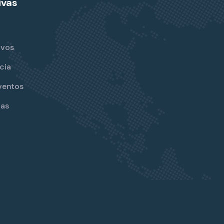
ivas
ivos
cia
ventos
jas