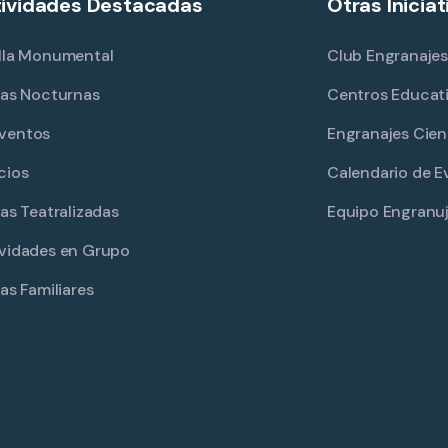
ividades Destacadas
Otras Iniciat
lla Monumental
Club Engranajes
tas Nocturnas
Centros Educat
ventos
Engranajes Cien
cios
Calendario de E
tas Teatralizadas
Equipo Engranu
vidades en Grupo
tas Familiares