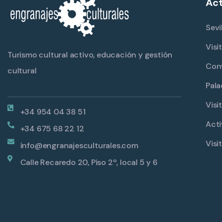
Act
Sevi
Visi
Turismo cultural activo, educación y gestión
Con
cultural
Pala
Visi
+34 954 04 38 51
Acti
+34 675 68 22 12
Visi
info@engranajesculturales.com
Calle Recaredo 20, Piso 2º, local 5 y 6