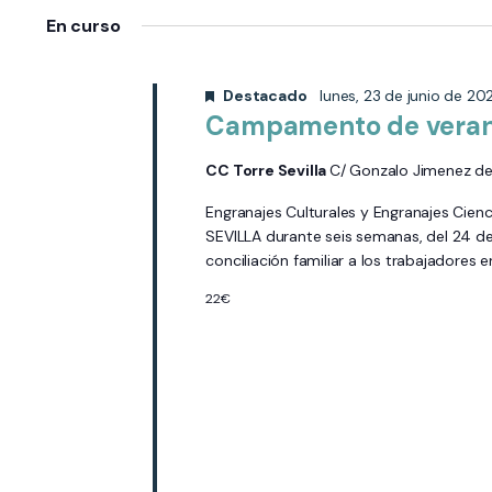
Eventos
la
de
En curso
para
fecha.
Eventos
la
Destacado
lunes, 23 de junio de 2
palabra
Campamento de verano 
clave.
CC Torre Sevilla
C/ Gonzalo Jimenez de 
Engranajes Culturales y Engranajes Cie
SEVILLA durante seis semanas, del 24 de ju
conciliación familiar a los trabajadores e
22€