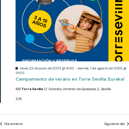
Destacado
lunes, 23 de junio de 2025 @ 8:00
-
viernes, 1 de agosto de 2025 @
15:00
Campamento de verano en Torre Sevilla: Eureka!
CC Torre Sevilla
C/ Gonzalo Jimenez de Quesada, 2,, Sevilla
22€
Día anterior
Siguiente día