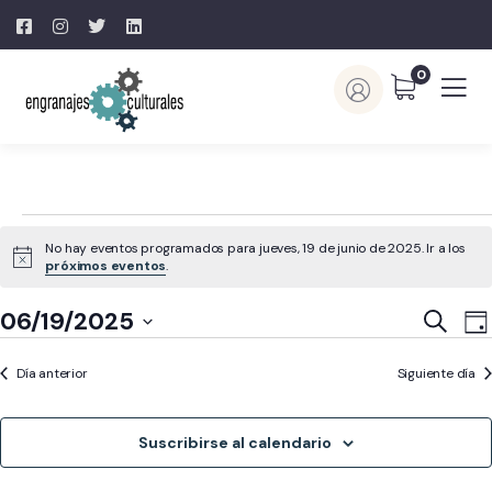
0
No hay eventos programados para jueves, 19 de junio de 2025. Ir a los
Aviso
próximos eventos
.
Naveg
N
06/19/2025
Buscar
Día
d
de
Selecciona
v
búsq
Día anterior
Siguiente día
la
d
y
fecha.
E
vistas
Suscribirse al calendario
de