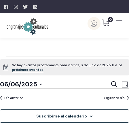
0
No hay eventos programados para viernes, 6 de junio de 2025. Ir a los
Aviso
próximos eventos
.
Naveg
N
06/06/2025
Buscar
Día
d
de
Selecciona
v
búsq
Día anterior
Siguiente día
la
d
y
fecha.
E
vistas
Suscribirse al calendario
de