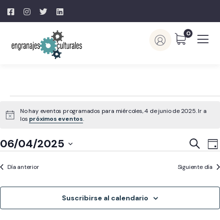
0
No hay eventos programados para miércoles, 4 de junio de 2025. Ir a
Aviso
los
próximos eventos
.
Naveg
N
06/04/2025
Buscar
Día
d
de
Selecciona
v
búsq
Día anterior
Siguiente día
la
d
y
fecha.
E
vistas
Suscribirse al calendario
de