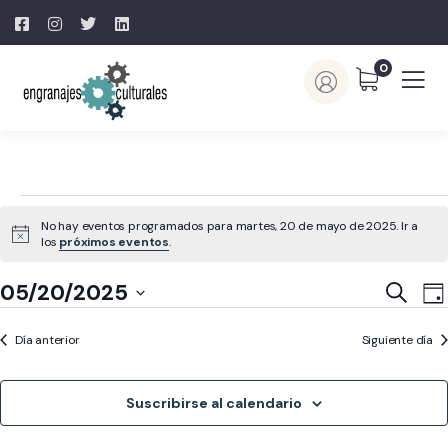
0
No hay eventos programados para martes, 20 de mayo de 2025. Ir a
Aviso
los
próximos eventos
.
Naveg
N
05/20/2025
Buscar
Día
d
de
Selecciona
v
búsq
Día anterior
Siguiente día
la
d
y
fecha.
E
vistas
Suscribirse al calendario
de