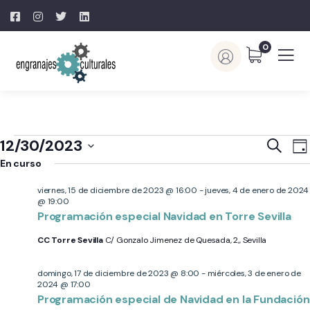
0
Naveg
N
12/30/2023
Buscar
Día
d
de
En curso
Selecciona
v
búsq
la
viernes, 15 de diciembre de 2023 @ 16:00
-
jueves, 4 de enero de 2024
d
y
@ 19:00
fecha.
E
Programación especial Navidad en Torre Sevilla
vistas
de
CC Torre Sevilla
C/ Gonzalo Jimenez de Quesada, 2,, Sevilla
Event
domingo, 17 de diciembre de 2023 @ 8:00
-
miércoles, 3 de enero de
2024 @ 17:00
Programación especial de Navidad en la Fundación