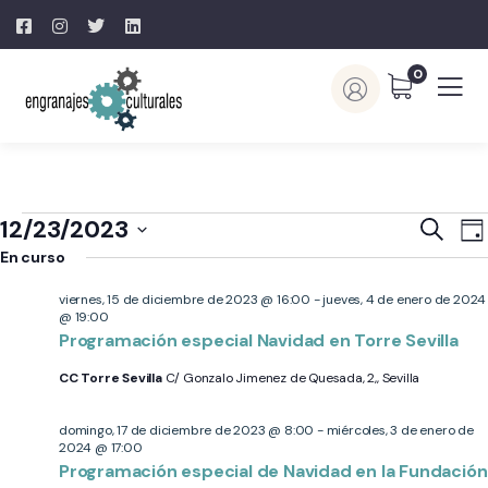
0
Naveg
N
12/23/2023
Buscar
Día
d
de
En curso
Selecciona
v
búsq
la
viernes, 15 de diciembre de 2023 @ 16:00
-
jueves, 4 de enero de 2024
d
y
@ 19:00
fecha.
E
Programación especial Navidad en Torre Sevilla
vistas
de
CC Torre Sevilla
C/ Gonzalo Jimenez de Quesada, 2,, Sevilla
Event
domingo, 17 de diciembre de 2023 @ 8:00
-
miércoles, 3 de enero de
2024 @ 17:00
Programación especial de Navidad en la Fundación