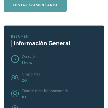
RESUMEN
Información General
Duración
1 hora
Grupo Máx.
20
Edad Mínima Recomendada
10