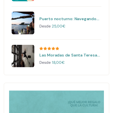
Puerto nocturno: Navegando
por Sevilla
Desde
25,00
€
Las Moradas de Santa Teresa
Visita teatralizada nocturna
Desde
18,00
€