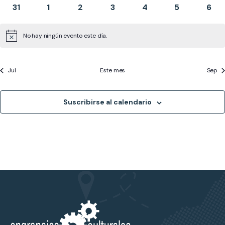
eventos
eventos
eventos
eventos
eventos
eventos
even
0
0
0
0
0
0
0
31
1
2
3
4
5
6
eventos
eventos
eventos
eventos
eventos
eventos
even
No hay ningún evento este día.
Aviso
Jul
Este mes
Sep
Suscribirse al calendario