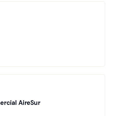
JOIN EVENT
rcial AireSur
JOIN EVENT