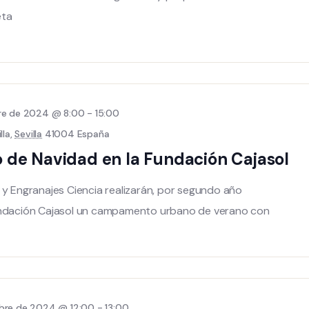
eta
bre de 2024 @ 8:00
-
15:00
lla,
Sevilla
41004 España
e Navidad en la Fundación Cajasol
 y Engranajes Ciencia realizarán, por segundo año
undación Cajasol un campamento urbano de verano con
mbre de 2024 @ 12:00
-
13:00