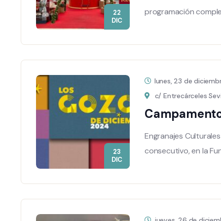
programación compl
22
DIC
lunes, 23 de diciem
c/ Entrecárceles Sevi
Campamento d
Engranajes Culturales
consecutivo, en la F
23
DIC
jueves, 26 de dicie