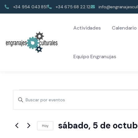
+34 954 043 851
+34 675 68 22 12
info@engranajescul
Actividades
Calendario
Equipo Engranujas
Navegación
Introduce
de
la
búsqueda
palabra
sábado, 5 de octu
y
clave.
Hoy
Busca
vistas
Selecciona