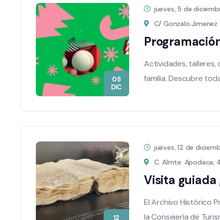
jueves, 5 de diciem
C/ Gonzalo Jimenez d
Programación 
Actividades, talleres
familia. Descubre to
05
DIC
jueves, 12 de dicie
C. Almte. Apodaca, 4 
Visita guiada
El Archivo Histórico P
la Consejería de Turis
12