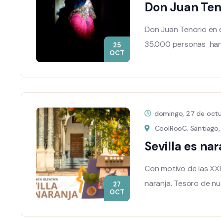
Don Juan Teno
Don Juan Tenorio en e
35.000 personas han
25
OCT
domingo, 27 de octu
CoolRooC. Santiago, 3
Sevilla es nar
Con motivo de las XXI
naranja. Tesoro de nue
27
OCT