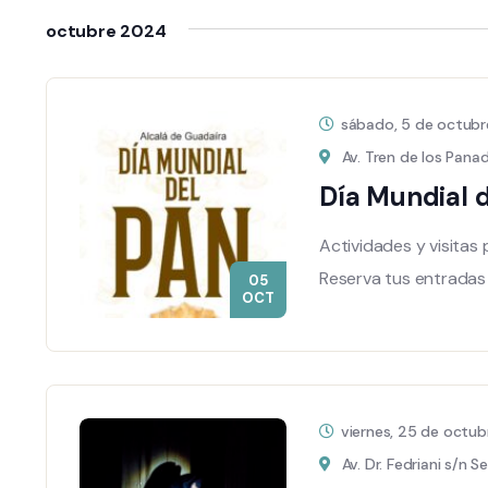
Eventos
la
de
octubre 2024
para
fecha.
Eventos
la
palabra
sábado, 5 de octub
clave.
Av. Tren de los Panad
Día Mundial 
Actividades y visitas 
Reserva tus entradas
05
OCT
viernes, 25 de octu
Av. Dr. Fedriani s/n Se