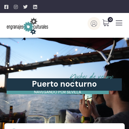
0
N
o
c
h
e
s
d
e
v
e
r
a
n
o
Puerto nocturno
NAVEGANDO POR SEVILLA