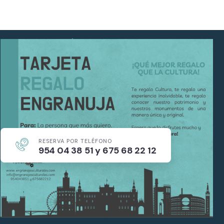
¡Ponte Engranuja!
Regala cultura con nuestras
tarjetas regalo
¿Aún no formas parte del Club Engranajes? Consigue tu
tarjeta y accede a descuentos y precios especiales en
RESERVA POR TELÉFONO
nuestras actividades de
Engranajes Culturales
y
954 04 38 51 y 675 68 22 12
Engranajes Ciencia
Puedes solicitarla por teléfono
Decide el saldo que quieras